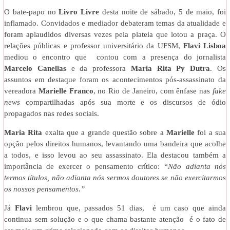
O bate-papo no
Livro Livre
desta noite de sábado, 5 de maio, foi
inflamado. Convidados e mediador debateram temas da atualidade e
foram aplaudidos diversas vezes pela plateia que lotou a praça. O
relações públicas e professor universitário da UFSM,
Flavi Lisboa
mediou o encontro que contou com a presença do jornalista
Marcelo Canellas
e da professora
Maria Rita Py Dutra
. Os
assuntos em destaque foram os acontecimentos pós-assassinato da
vereadora
Marielle Franco
, no Rio de Janeiro, com ênfase nas
fake
news
compartilhadas após sua morte e os discursos de ódio
propagados nas redes sociais.
Maria Rita
exalta que a grande questão sobre a
Marielle
foi a sua
opção pelos direitos humanos, levantando uma bandeira que acolhe
a todos, e isso levou ao seu assassinato. Ela destacou também a
importância de exercer o pensamento crítico:
“Não adianta nós
termos títulos, não adianta nós sermos doutores se não exercitarmos
os nossos pensamentos.”
Já
Flavi
lembrou que, passados 51 dias, é um caso que ainda
continua sem solução e o que chama bastante atenção é o fato de