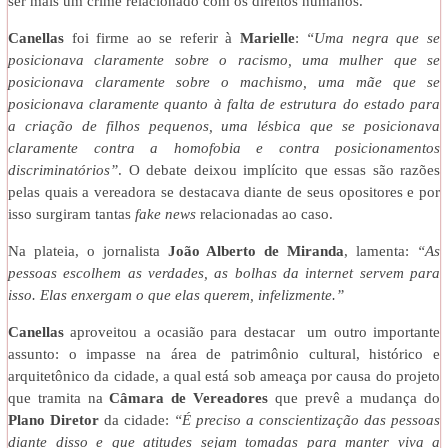
ser mais um crime relacionado com os direitos humanos.
Canellas
foi firme ao se referir à
Marielle
:
“Uma negra que se
posicionava claramente sobre o racismo, uma mulher que se
posicionava claramente sobre o machismo, uma mãe que se
posicionava claramente quanto à falta de estrutura do estado para
a criação de filhos pequenos, uma lésbica que se posicionava
claramente contra a homofobia e contra posicionamentos
discriminatórios”
. O debate deixou implícito que essas são razões
pelas quais a vereadora se destacava diante de seus opositores e por
isso surgiram tantas
fake news
relacionadas ao caso.
Na plateia, o jornalista
João Alberto de Miranda
, lamenta:
“As
pessoas escolhem as verdades, as bolhas da internet servem para
isso. Elas enxergam o que elas querem, infelizmente.”
Canellas
aproveitou a ocasião para destacar um outro importante
assunto: o impasse na área de patrimônio cultural, histórico e
arquitetônico da cidade, a qual está sob ameaça por causa do projeto
que tramita na
Câmara de Vereadores
que prevê a mudança do
Plano Diretor
da cidade:
“É preciso a conscientização das pessoas
diante disso e que atitudes sejam tomadas para manter viva a